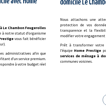
cile avec Home
domicile Le Chamb
Nous attachons une atten
protection de vos donné
 à Le Chambon Feugerolles
transparence et la flexibi
ce à notre statut d’organisme
modifier votre engagement s
restige
vous fait bénéficier
ur).
Prêt à transformer votre 
l’équipe
Home Prestige
po
s administratives afin que
services de ménage à do
ofitant d’un service premium.
communes voisines.
respondre à votre budget réel