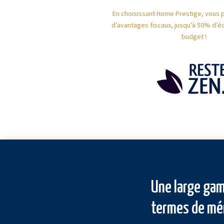
En choisissant Home Prestige, vous 
d’avantages fiscaux, jusqu’à 50% d’é
budget !
Une large gam
termes de mé