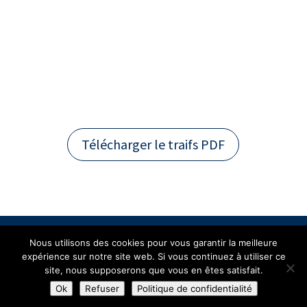
Télécharger le traifs PDF
Mentions Légales
Politique de Confidentialité
Nous utilisons des cookies pour vous garantir la meilleure
Plan du Site
expérience sur notre site web. Si vous continuez à utiliser ce
Création site internet | Webmaster France |
site, nous supposerons que vous en êtes satisfait.
Webdesign 842 Concept
Ok
Refuser
Politique de confidentialité