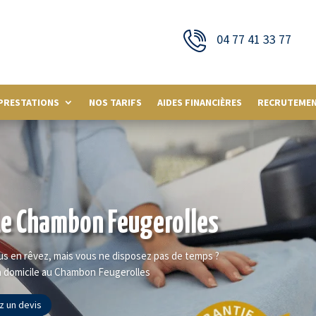
04 77 41 33 77
PRESTATIONS
NOS TARIFS
AIDES FINANCIÈRES
RECRUTEME
Le Chambon Feugerolles
s en rêvez, mais vous ne disposez pas de temps ?
à domicile au Chambon Feugerolles
 un devis