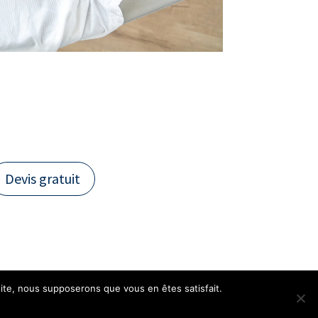
Devis gratuit
 site, nous supposerons que vous en êtes satisfait.
nce |
Webdesign 842 Concept