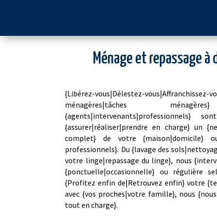
Ménage et repassage à d
{Libérez-vous|Délestez-vous|Affranchi
ménagères|tâches mén
{agents|intervenants|professionnels} son
{assurer|réaliser|prendre en charge} un {
complet} de votre {maison|domicile} o
professionnels}. Du {lavage des sols|nettoyag
votre linge|repassage du linge}, nous {inte
{ponctuelle|occasionnelle} ou régulière se
{Profitez enfin de|Retrouvez enfin} votre {
avec {vos proches|votre famille}, nous {nou
tout en charge}.