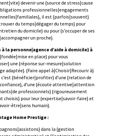
ment|vite} devenir une {source de stress|cause
{obligations professionnelles|engagements
nelles|familiales}, il est {parfois|souvent}
 {trouver du temps|dégager du temps} pour
ntretien du domicile} ou pour {s’occuper de ses
|accompagner un proche}.
 à la personne|agence d’aide à domicile} à
e|fondée|mise en place} pour vous
oser} une {réponse sur-mesure|solution
e adaptée}. {Faire appel à|Choisir|Recourir à}
 c’est {bénéficier|profiter} d’une {relation de
confiance}, d’une {écoute attentive|attention
enants|de professionnels} {rigoureusement
choisis} pour leur {expertise|savoir-faire} et
savoir-être|sens humain}.
ntage Home Prestige :
agnons|assistons} dans la {gestion