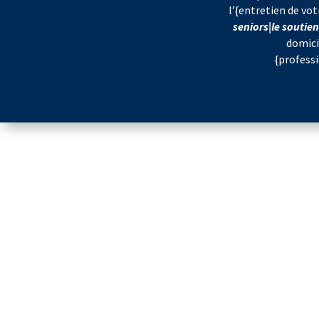
l’{entretien de v
seniors|le soutie
domici
{profess