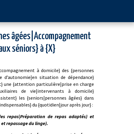
nnes âgées|Accompagnement
aux séniors} à {X}
’accompagnement à domicile} des {personnes
te d’autonomie|en situation de dépendance}
} une {attention particulière|prise en charge
xiliaires de vie|intervenants à domicile}
ist​ent} les {seniors|personnes âgées} dans
indispensables} du {quotidien|jour après jour} :
des repas|Préparation de repas adaptés} et
 et repassage du linge}.