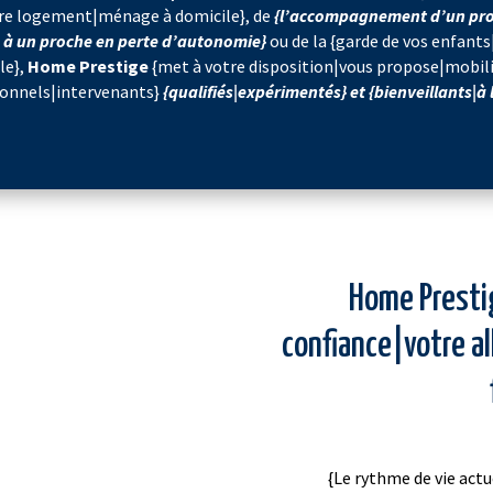
otre logement|ménage à domicile}, de
{l’accompagnement d’un pro
n à un proche en perte d’autonomie}
ou de la {garde de vos enfants
le},
Home Prestige
{met à votre disposition|vous propose|mobili
ionnels|intervenants}
{qualifiés|expérimentés} et {bienveillants|à 
Home Prestig
confiance|votre al
{Le rythme de vie act