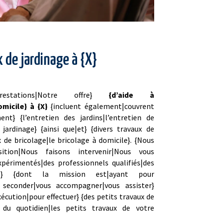
 de jardinage à {X}
restations|Notre offre}
{d’aide à
omicile} à {X}
{incluent également|couvrent
t} {l’entretien des jardins|l’entretien de
 jardinage} {ainsi que|et} {divers travaux de
x de bricolage|le bricolage à domicile}. {Nous
tion|Nous faisons intervenir|Nous vous
xpérimentés|des professionnels qualifiés|des
ts} {dont la mission est|ayant pour
s seconder|vous accompagner|vous assister}
xécution|pour effectuer} {des petits travaux de
 du quotidien|les petits travaux de votre