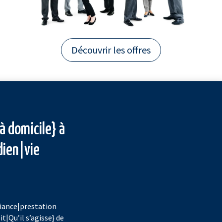
Découvrir les offres
à domicile} à
dien|vie
fiance|prestation
it|Qu’il s’agisse} de