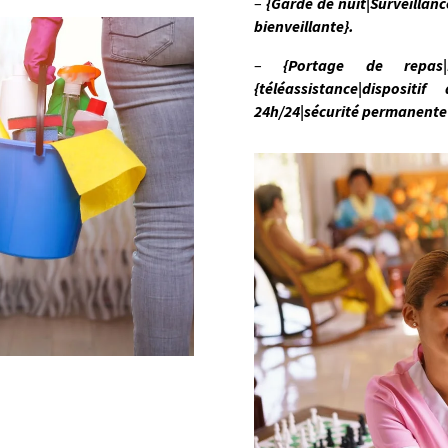
–
{Garde de nuit|Surveillan
bienveillante}.
–
{Portage de repas
{téléassistance|disposit
24h/24|sécurité permanente|