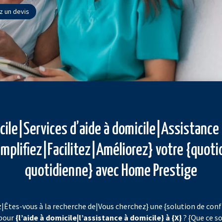
 un devis
cile|Services d’aide à domicile|Assistance 
Simplifiez|Facilitez|Améliorez} votre {quoti
quotidienne} avec Home Prestige
|Êtes-vous à la recherche de|Vous cherchez} une {solution de con
 pour
{l’aide à domicile|l’assistance à domicile} à {X}
? {Que ce so