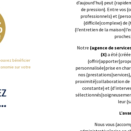
d’aujourd’hui} peut {rapide
de pression}. Entre vos 
professionnels} et {person
{difficile|complexe} de
{l’entretien de la maison|l’e
proches
Notre
{agence de services
{X}
a été {créé
pouvez bénéficier
{offrir|apporter|prop
conomie sur votre
personnalisée|prise en charg
nos {prestations|services},
proximité|collaboration de 
constante} et {d’interv
sélectionnés|soigneusement 
leur {
L’ava
Nous vous {accomp