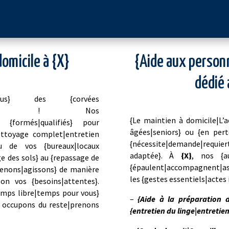
omicile à {X}
{Aide aux perso
dédié 
ssez-vous} des {corvées
agères} ! Nos
{Le maintien à domicile|L
t {formés|qualifiés} pour
âgées|seniors} ou {en per
nettoyage complet|entretien
{nécessite|demande|requiert
u de vos {bureaux|locaux
adaptée}. À
{X}
, nos {au
e des sols} au {repassage de
{épaulent|accompagnent|ass
rvenons|agissons} de manière
les {gestes essentiels|actes 
lon vos {besoins|attentes}.
temps libre|temps pour vous}
–
{Aide à la préparation 
s occupons du reste|prenons
{entretien du linge|entretien