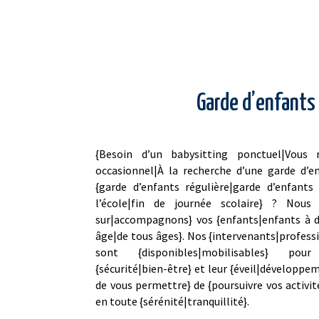
Garde d’enfants 
{Besoin d’un babysitting ponctuel|Vous 
occasionnel|À la recherche d’une garde d’e
{garde d’enfants régulière|garde d’enfants 
l’école|fin de journée scolaire} ? Nous 
sur|accompagnons} vos {enfants|enfants à do
âge|de tous âges}. Nos {intervenants|professi
sont {disponibles|mobilisables} pour 
{sécurité|bien-être} et leur {éveil|développe
de vous permettre} de {poursuivre vos activit
en toute {sérénité|tranquillité}.