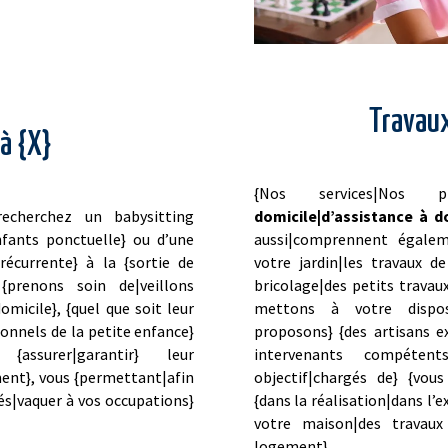
Travaux
à {X}
{Nos services|Nos p
recherchez un babysitting
domicile|d’assistance à d
nfants ponctuelle} ou d’une
aussi|comprennent égalemen
récurrente} à la {sortie de
votre jardin|les travaux de
{prenons soin de|veillons
bricolage|des petits travau
micile}, {quel que soit leur
mettons à votre disposi
onnels de la petite enfance}
proposons} {des artisans e
{assurer|garantir} leur
intervenants compéten
ment}, vous {permettant|afin
objectif|chargés de} {vou
és|vaquer à vos occupations}
{dans la réalisation|dans l’e
votre maison|des travaux
logement}.