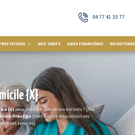
04 77 41 33 77
PRESTATIONS
NOS TARIFS
AIDES FINANCIÈRES
RECRUTEME
micile {X}
le à
{X}
pour prendre soin de vos enfants ? {Nul
Home Prestige
{met à votre disposition ses
ose ses services}.