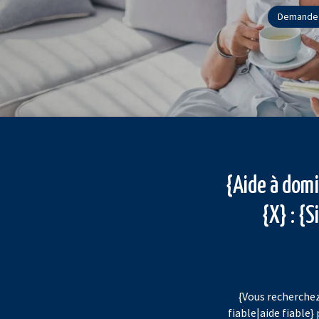
Demandez
{Aide à domi
{X} : {
{Vous recherchez
fiable|aide fiable}