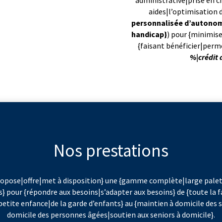
administrative|prise en c
aides|l’optimisation de
personnalisée d’autonom
handicap}
) pour {minimise
{faisant bénéficier|perm
%|crédit 
Nos prestations
opose|offre|met à disposition} une {gamme complète|large palett
s} pour {répondre aux besoins|s’adapter aux besoins} de {toute la 
a petite enfance|de la garde d’enfants} au {maintien à domicile des
domicile des personnes âgées|soutien aux seniors à domicile}.