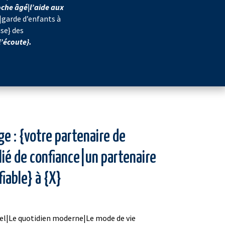
che âgé|l’aide aux
|garde d’enfants à
se} des
l’écoute}.
e : {votre partenaire de
lié de confiance|un partenaire
fiable} à {X}
uel|Le quotidien moderne|Le mode de vie