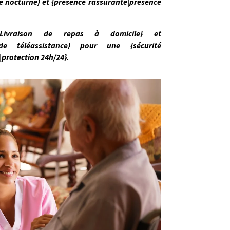
ce nocturne} et {présence rassurante|présence
|Livraison de repas à domicile} et
if de téléassistance} pour une {sécurité
protection 24h/24}.