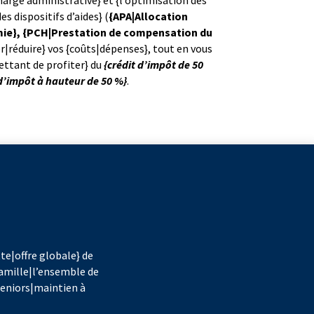
harge administrative} et {l’optimisation des
s dispositifs d’aides} (
{APA|Allocation
ie}, {PCH|Prestation de compensation du
r|réduire} vos {coûts|dépenses}, tout en vous
ettant de profiter} du
{crédit d’impôt de 50
d’impôt à hauteur de 50 %}
.
e|offre globale} de
famille|l’ensemble de
 seniors|maintien à